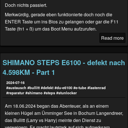
Doch nichts passiert.
Merkwürdig, gerade eben funktionierte doch noch die
ENTER Taste um ins Bios zu gelangen oder gar die F11
Taste (fn1 + ß) um das Boot Menu aufzurufen.
Read more
SHIMANO STEPS E6100 - defekt nach
4.598KM - Part 1
2024-07-16
#austausch
#bullitt
#defekt
#du-e6100
#e-tube
#lastenrad
#reparatur
#shimano
#steps
#stunlocker
Am 18.06.2024 began das Abenteuer, als an einem
kleinen Hügel am Ümminger See in Bochum Langendreer,
das Bullitt (
Larry vs Harry
) meinte den Dienst zu
verweigern. Es macht lautstark auf sich aufmerksam.