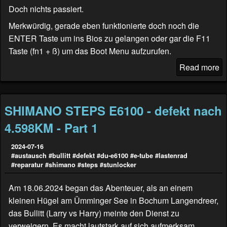
Doch nichts passiert.
Merkwürdig, gerade eben funktionierte doch noch die
ENTER Taste um ins Bios zu gelangen oder gar die F11
Taste (fn1 + ß) um das Boot Menu aufzurufen.
Read more
SHIMANO STEPS E6100 - defekt nach
4.598KM - Part 1
2024-07-16
#austausch
#bullitt
#defekt
#du-e6100
#e-tube
#lastenrad
#reparatur
#shimano
#steps
#stunlocker
Am 18.06.2024 began das Abenteuer, als an einem
kleinen Hügel am Ümminger See in Bochum Langendreer,
das Bullitt (
Larry vs Harry
) meinte den Dienst zu
verweigern. Es macht lautstark auf sich aufmerksam.