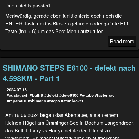
Doch nichts passiert.
Merkwürdig, gerade eben funktionierte doch noch die
ENTER Taste um ins Bios zu gelangen oder gar die F11
Taste (fn1 + ß) um das Boot Menu aufzurufen.
Read more
SHIMANO STEPS E6100 - defekt nach
4.598KM - Part 1
2024-07-16
#austausch
#bullitt
#defekt
#du-e6100
#e-tube
#lastenrad
#reparatur
#shimano
#steps
#stunlocker
Am 18.06.2024 began das Abenteuer, als an einem
kleinen Hügel am Ümminger See in Bochum Langendreer,
das Bullitt (
Larry vs Harry
) meinte den Dienst zu
verweigern. Es macht lautstark auf sich aufmerksam.