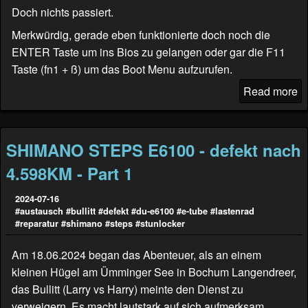
Doch nichts passiert.
Merkwürdig, gerade eben funktionierte doch noch die
ENTER Taste um ins Bios zu gelangen oder gar die F11
Taste (fn1 + ß) um das Boot Menu aufzurufen.
Read more
SHIMANO STEPS E6100 - defekt nach
4.598KM - Part 1
2024-07-16
#austausch
#bullitt
#defekt
#du-e6100
#e-tube
#lastenrad
#reparatur
#shimano
#steps
#stunlocker
Am 18.06.2024 began das Abenteuer, als an einem
kleinen Hügel am Ümminger See in Bochum Langendreer,
das Bullitt (
Larry vs Harry
) meinte den Dienst zu
verweigern. Es macht lautstark auf sich aufmerksam.