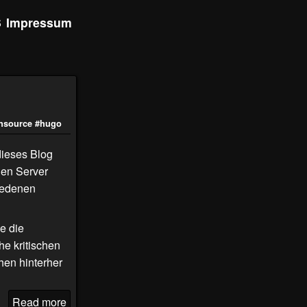
S
Impressum
nsource
#hugo
dieses Blog
nen Server
iedenen
e die
e kritischen
hen hinterher
Read more