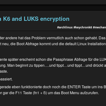
 K6 and LUKS encryption
#archlinux
#keychronk6
#mechan
oder andere hat das Problem vermutlich auch schon gehabt. Das
t neu, die Boot Abfrage kommt und die default Linux Installation
te später erscheint schon die Passphrase Abfrage für die LU
ung. Man beginnt zu tippen….und tippt…und tippt…und drückt 
aste.
assiert.
gerade eben funktionierte doch noch die ENTER Taste um ins B
r gar die F11 Taste (fn1 + ß) um das Boot Menu aufzurufen.