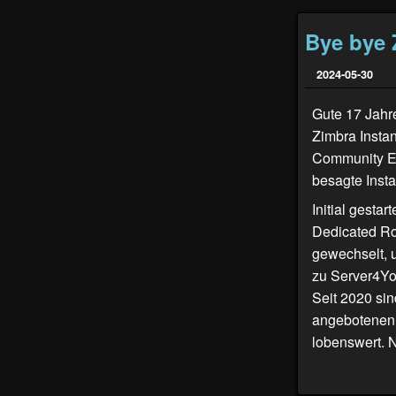
Bye bye 
2024-05-30
Gute 17 Jahr
Zimbra Insta
Community Edi
besagte Insta
Initial gesta
Dedicated Ro
gewechselt, 
zu Server4You
Seit 2020 sin
angebotenen I
lobenswert. N