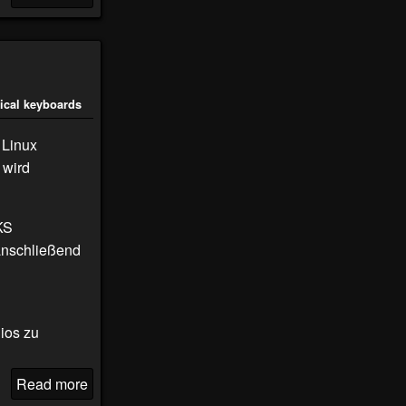
ical keyboards
 Linux
 wird
KS
anschließend
ios zu
Read more