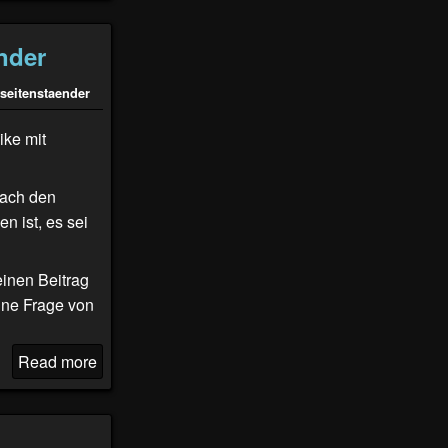
nder
seitenstaender
ike mit
nach den
n ist, es sei
einen Beitrag
ine Frage von
Read more