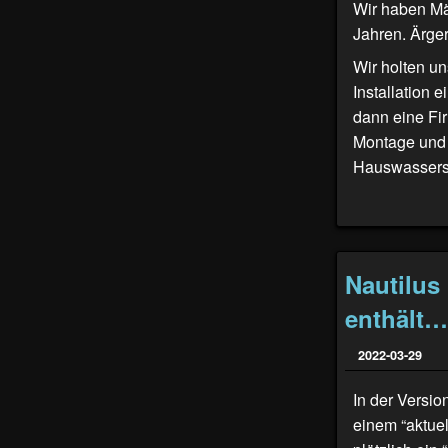
Wir haben Mä
Jahren. Ärge
Wir holten u
Installation
dann eine Fi
Montage und 
Hauswasserst
Nautilus
enthält…
2022-03-29
In der Versio
einem “aktue