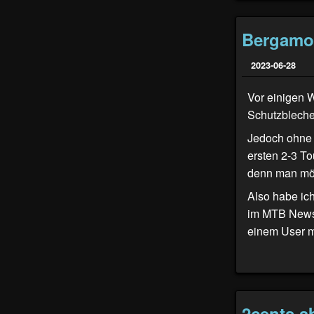
Bergamon
2023-06-28
Vor einigen 
Schutzblechen
Jedoch ohne 
ersten 2-3 To
denn man möch
Also habe ich
im
MTB News
einem User m
2cents a