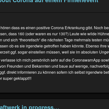
u hören dass es einen positive Corona Erkrankung gibt. Noch b
issen, dass 160 (oder waren es nur 130?) Leute wie wilde Hühn
n und sich “theoretisch” die nächsten Tage mehrmals testen m
issen ob es sie irgendwie getroffen haben könnte. Ebenso ihre 
 derzeit ggf. sogar einstellen müssen, weil sie im absoluten Ung
 verlasse ich mich persönlich sehr auf die CoronawarnApp sow
von Freunden und Bekannten und baue auf wenige, nachverfol
gf. direkt informieren zu können sofern ich selbst irgendwie bet
r super geklappt!!!
aftwerk in progress…