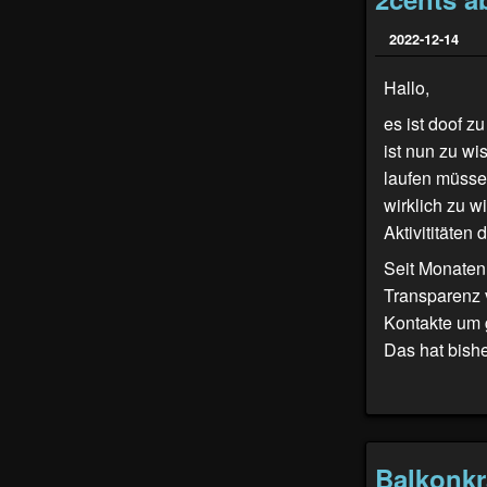
2022-12-14
Hallo,
es ist doof z
ist nun zu w
laufen müsse
wirklich zu w
Aktivititäten
Seit Monaten
Transparenz 
Kontakte um g
Das hat bishe
Balkonkr