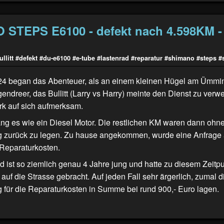
STEPS E6100 - defekt nach 4.598KM - 
llitt
#defekt
#du-e6100
#e-tube
#lastenrad
#reparatur
#shimano
#steps
#
4 began das Abenteuer, als an einem kleinen Hügel am Ümmin
dreer, das Bullitt (
Larry vs Harry
) meinte den Dienst zu verwe
rk auf sich aufmerksam.
lang es wie ein Diesel Motor. Die restlichen KM waren dann ohn
g zurück zu legen. Zu hause angekommen, wurde eine Anfrage
. Reparaturkosten.
 ist so ziemlich genau 4 Jahre jung und hatte zu diesem Zeitp
uf die Strasse gebracht. Auf jeden Fall sehr ärgerlich, zumal d
für die Reparaturkosten in Summe bei rund 900,- Euro lagen.