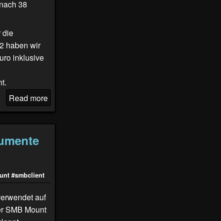
 nach 38
 die
22 haben wir
ro inklusive
t.
Read more
gumente
unt
#smbclient
verwendet auf
her SMB Mount