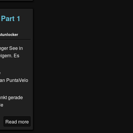
Part 1
stunlocker
ger See in
igern. Es
e
 an
PuntaVelo
unkt gerade
ie
Read more