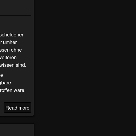
escheidener
er umher
üssen ohne
weiteren
ewissen sind.
ie
gbare
roffen wäre.
Read more