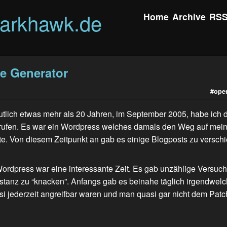
darkhawk.de
Home
Archive
RS
te Generator
#ope
utlich etwas mehr als 20 Jahren, im September 2005, habe ich 
rufen. Es war ein Wordpress welches damals den Weg auf mei
te. Von diesem Zeitpunkt an gab es einige Blogposts zu versch
Wordpress war eine interessante Zeit. Es gab unzählige Versuch
stanz zu “knacken”. Anfangs gab es beinahe täglich irgendwelch
i jederzeit angreifbar waren und man quasi gar nicht dem Patc