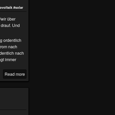
ovoltaik
#solar
/wir über
 drauf. Und
g ordentlich
strom nach
rdentlich nach
ngt immer
Read more