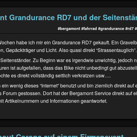
t Grandurance RD7 und der Seitenstä
#bergamont
#fahrrad
#grandurance
#rd7
#
Wochen habe ich mir ein Grandurance RD7 gekauft. Ein Gravelb
, Gepäckträger und Licht. Also quasi direkt “Strassentauglich”.
Seitenständer. Zu Beginn war es irgendwie unwichtig, jedoch 
uren ist aufgefallen, dass das Bike nicht unbedingt gut abzustelle
te es direkt vollständig seitlich verkratzen usw….
 ein wenig dieses “Internet” benutzt und bin ziemlich direkt auf 
 Forum
gestossen. Dort hat der Bergamont Service direkt auf e
it Artikelnummern und Informationen geantwortet.
bout Corona auf einem Firmenevent