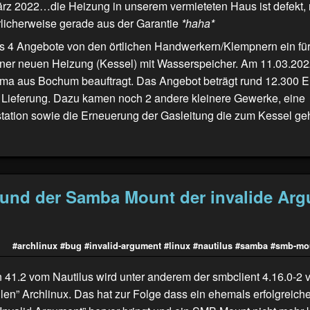
rz 2022…die Heizung in unserem vermieteten Haus ist defekt,
rlicherweise gerade aus der Garantie
*haha*
ns 4 Angebote von den örtlichen Handwerkern/Klempnern ein für
 einer neuen Heizung (Kessel) mit Wasserspeicher. Am 11.03.20
rma aus Bochum beauftragt. Das Angebot beträgt rund 12.300 Eu
Lieferung. Dazu kamen noch 2 andere kleinere Gewerke, eine
ation sowie die Erneuerung der Gasleitung die zum Kessel geh
 und der Samba Mount der invalide Ar
#archlinux
#bug
#invalid-argument
#linux
#nautilus
#samba
#smb-mo
n 41.2 vom Nautilus wird unter anderem der smbclient 4.16.0-2 
llen” Archlinux. Das hat zur Folge dass ein ehemals erfolgreic