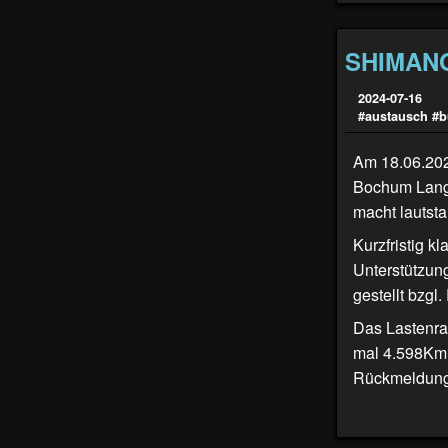
SHIMANO 
2024-07-16
#austausch
#bu
Am 18.06.202
Bochum Langen
macht lautsta
Kurzfristig k
Unterstützun
gestellt bzgl
Das Lastenrad
mal 4.598Km a
Rückmeldung 