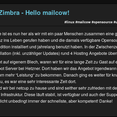
Zimbra - Hello mailcow!
#linux
#mailcow
#opensource
#
e ist es nun her als wir mit ein paar Menschen zusammen ein
nz ins Leben gerufen haben und die damals verfügbare Openso
tion installiert und jahrelang benutzt haben. In der Zwischenze
llation (inkl. unzähliger Updates) rund 4 Hosting Angebote übe
rtet auf eigenem Blech, waren wir für eine lange Zeit zu Gast auf
ot Server bei Hetzner. Dort haben wir das Angebot irgendwann
um mehr “Leistung” zu bekommen. Danach ging es weiter für kn
, es war eine sehr interessante Zeit dort.
d wir bei netcup zu hause und sind seither sehr zufrieden mit de
nfrastruktur. Diese läuft stabil, ist verfügbar und auch der Suppo
icht unbedingt immer der schnellste, aber kompetent! Danke!