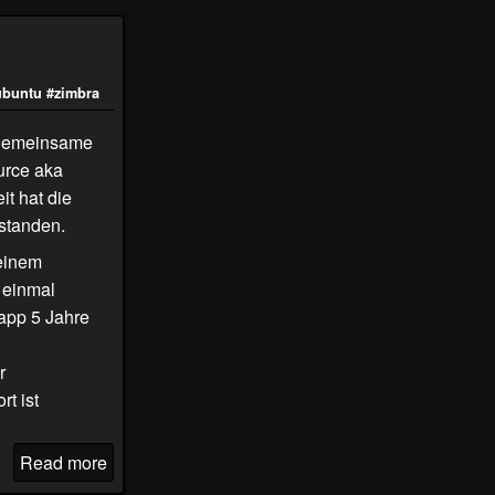
ubuntu
#zimbra
e gemeinsame
urce aka
it hat die
rstanden.
 einem
 einmal
app 5 Jahre
r
rt ist
Read more