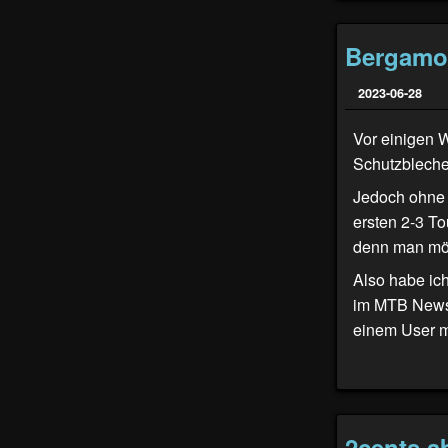
Bergamon
2023-06-28
Vor einigen 
Schutzblechen
Jedoch ohne 
ersten 2-3 To
denn man möch
Also habe ich
im
MTB News
einem User m
2cents a