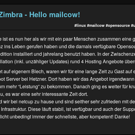
Zimbra - Hello mailcow!
#linux
#mailcow
#opensource
#
e ist es nun her als wir mit ein paar Menschen zusammen ein
nz ins Leben gerufen haben und die damals verfügbare Openso
tion installiert und jahrelang benutzt haben. In der Zwischenze
llation (inkl. unzähliger Updates) rund 4 Hosting Angebote übe
rtet auf eigenem Blech, waren wir für eine lange Zeit zu Gast auf
ot Server bei Hetzner. Dort haben wir das Angebot irgendwann
um mehr “Leistung” zu bekommen. Danach ging es weiter für kn
, es war eine sehr interessante Zeit dort.
d wir bei netcup zu hause und sind seither sehr zufrieden mit de
nfrastruktur. Diese läuft stabil, ist verfügbar und auch der Suppo
icht unbedingt immer der schnellste, aber kompetent! Danke!