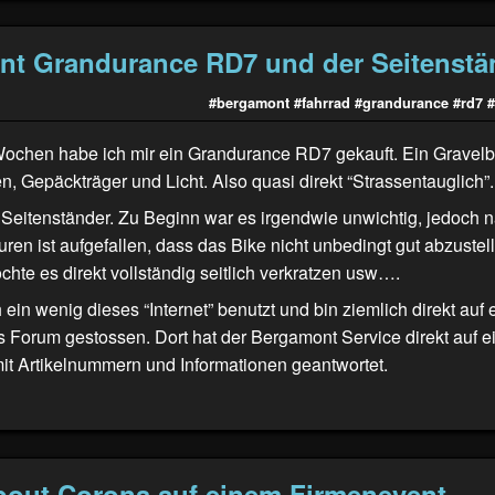
t Grandurance RD7 und der Seitenstä
#bergamont
#fahrrad
#grandurance
#rd7
#
Wochen habe ich mir ein Grandurance RD7 gekauft. Ein Gravelb
, Gepäckträger und Licht. Also quasi direkt “Strassentauglich”.
Seitenständer. Zu Beginn war es irgendwie unwichtig, jedoch 
uren ist aufgefallen, dass das Bike nicht unbedingt gut abzustelle
te es direkt vollständig seitlich verkratzen usw….
 ein wenig dieses “Internet” benutzt und bin ziemlich direkt auf 
 Forum
gestossen. Dort hat der Bergamont Service direkt auf e
it Artikelnummern und Informationen geantwortet.
bout Corona auf einem Firmenevent