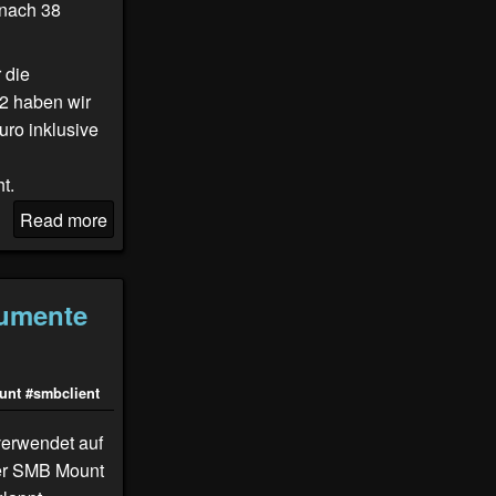
 nach 38
 die
22 haben wir
ro inklusive
t.
Read more
gumente
unt
#smbclient
verwendet auf
her SMB Mount