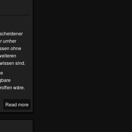
escheidener
er umher
üssen ohne
weiteren
ewissen sind.
ie
gbare
roffen wäre.
Read more