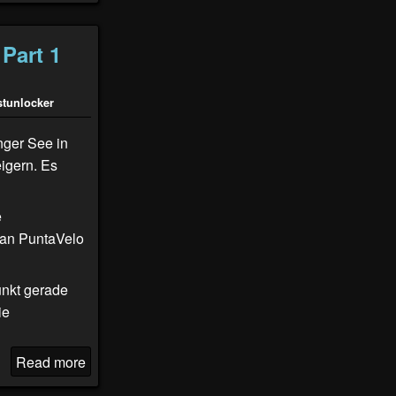
Part 1
stunlocker
ger See in
igern. Es
e
 an
PuntaVelo
unkt gerade
ie
Read more