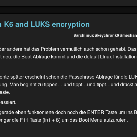
 K6 and LUKS encryption
#archlinux
#keychronk6
#mechan
oder andere hat das Problem vermutlich auch schon gehabt. Das
t neu, die Boot Abfrage kommt und die default Linux Installation
te später erscheint schon die Passphrase Abfrage für die LU
ung. Man beginnt zu tippen….und tippt…und tippt…und drückt 
aste.
assiert.
gerade eben funktionierte doch noch die ENTER Taste um ins B
r gar die F11 Taste (fn1 + ß) um das Boot Menu aufzurufen.