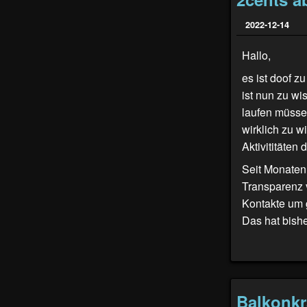
2022-12-14
Hallo,
es ist doof z
ist nun zu w
laufen müsse
wirklich zu w
Aktivititäten
Seit Monaten
Transparenz 
Kontakte um g
Das hat bishe
Balkonkr