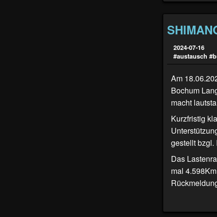
SHIMANO 
2024-07-16
#austausch
#bu
Am 18.06.202
Bochum Langen
macht lautsta
Kurzfristig k
Unterstützun
gestellt bzgl
Das Lastenrad
mal 4.598Km a
Rückmeldung 