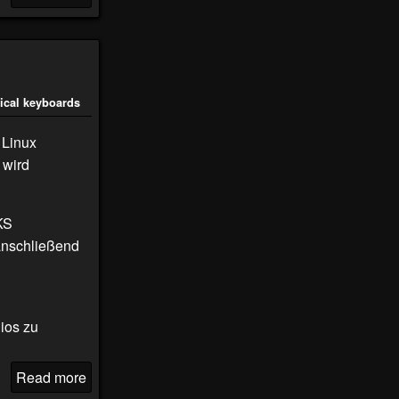
ical keyboards
 Linux
 wird
KS
anschließend
ios zu
Read more