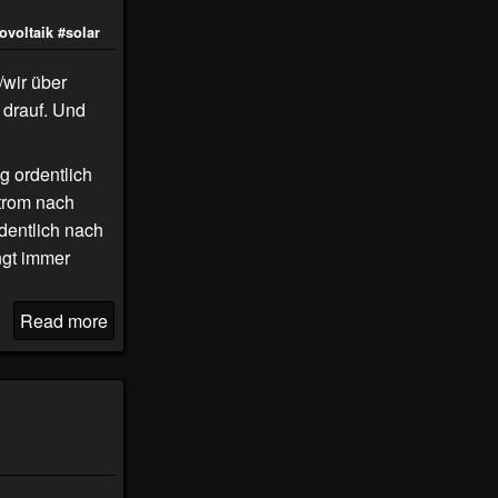
ovoltaik
#solar
/wir über
 drauf. Und
g ordentlich
strom nach
rdentlich nach
ngt immer
Read more