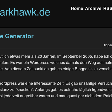
darkhawk.de
Home
Archive
RS
te Generator
#ope
utlich etwas mehr als 20 Jahren, im September 2005, habe ich 
rufen. Es war ein Wordpress welches damals den Weg auf mei
te. Von diesem Zeitpunkt an gab es einige Blogposts zu versch
Wordpress war eine interessante Zeit. Es gab unzählige Versuch
stanz zu “knacken”. Anfangs gab es beinahe täglich irgendwelch
i jederzeit angreifbar waren und man quasi gar nicht dem Patc