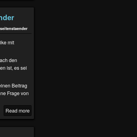
nder
seitenstaender
ike mit
nach den
n ist, es sei
einen Beitrag
ine Frage von
Read more