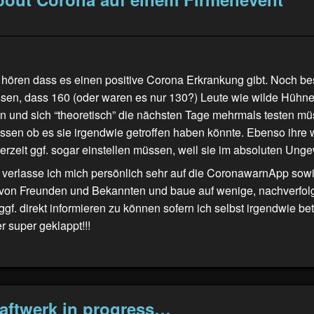
u hören dass es einen positive Corona Erkrankung gibt. Noch b
issen, dass 160 (oder waren es nur 130?) Leute wie wilde Hühn
n und sich “theoretisch” die nächsten Tage mehrmals testen m
issen ob es sie irgendwie getroffen haben könnte. Ebenso ihre 
 derzeit ggf. sogar einstellen müssen, weil sie im absoluten Ung
 verlasse ich mich persönlich sehr auf die CoronawarnApp sow
von Freunden und Bekannten und baue auf wenige, nachverfol
gf. direkt informieren zu können sofern ich selbst irgendwie bet
r super geklappt!!!
aftwerk in progress…