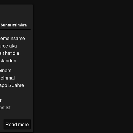
ubuntu
#zimbra
e gemeinsame
urce aka
it hat die
rstanden.
 einem
 einmal
app 5 Jahre
r
rt ist
Read more