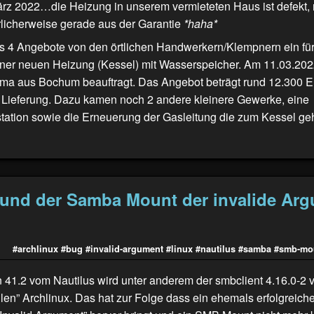
rz 2022…die Heizung in unserem vermieteten Haus ist defekt,
rlicherweise gerade aus der Garantie
*haha*
ns 4 Angebote von den örtlichen Handwerkern/Klempnern ein für
 einer neuen Heizung (Kessel) mit Wasserspeicher. Am 11.03.20
rma aus Bochum beauftragt. Das Angebot beträgt rund 12.300 Eu
Lieferung. Dazu kamen noch 2 andere kleinere Gewerke, eine
ation sowie die Erneuerung der Gasleitung die zum Kessel geh
 und der Samba Mount der invalide Ar
#archlinux
#bug
#invalid-argument
#linux
#nautilus
#samba
#smb-mo
n 41.2 vom Nautilus wird unter anderem der smbclient 4.16.0-2 
llen” Archlinux. Das hat zur Folge dass ein ehemals erfolgreic