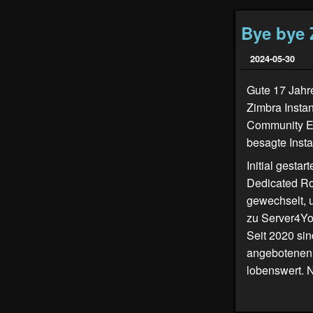
Bye bye 
2024-05-30
Gute 17 Jahr
Zimbra Insta
Community Edi
besagte Insta
Initial gesta
Dedicated Ro
gewechselt, 
zu Server4You
Seit 2020 sin
angebotenen I
lobenswert. N