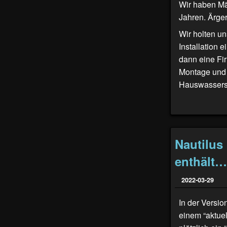
Wir haben Mä
Jahren. Ärge
Wir holten u
Installation
dann eine Fi
Montage und 
Hauswasserst
Nautilus
enthält…
2022-03-29
In der Versio
einem “aktue