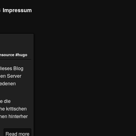
S
Impressum
nsource
#hugo
dieses Blog
nen Server
iedenen
e die
e kritischen
hen hinterher
Read more