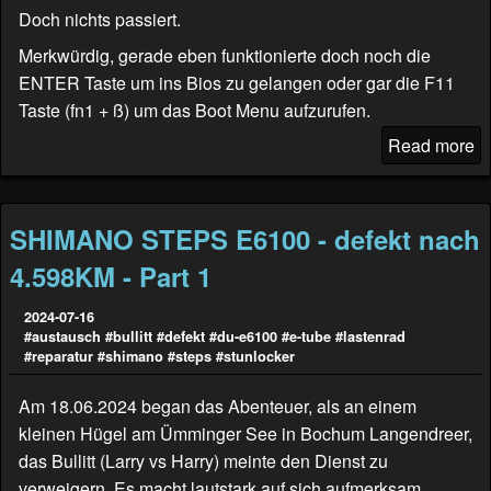
Doch nichts passiert.
Merkwürdig, gerade eben funktionierte doch noch die
ENTER Taste um ins Bios zu gelangen oder gar die F11
Taste (fn1 + ß) um das Boot Menu aufzurufen.
Read more
SHIMANO STEPS E6100 - defekt nach
4.598KM - Part 1
2024-07-16
#austausch
#bullitt
#defekt
#du-e6100
#e-tube
#lastenrad
#reparatur
#shimano
#steps
#stunlocker
Am 18.06.2024 began das Abenteuer, als an einem
kleinen Hügel am Ümminger See in Bochum Langendreer,
das Bullitt (
Larry vs Harry
) meinte den Dienst zu
verweigern. Es macht lautstark auf sich aufmerksam.