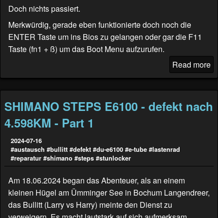
Doch nichts passiert.
Merkwürdig, gerade eben funktionierte doch noch die
ENTER Taste um ins Bios zu gelangen oder gar die F11
Taste (fn1 + ß) um das Boot Menu aufzurufen.
Read more
SHIMANO STEPS E6100 - defekt nach
4.598KM - Part 1
2024-07-16
#austausch
#bullitt
#defekt
#du-e6100
#e-tube
#lastenrad
#reparatur
#shimano
#steps
#stunlocker
Am 18.06.2024 began das Abenteuer, als an einem
kleinen Hügel am Ümminger See in Bochum Langendreer,
das Bullitt (
Larry vs Harry
) meinte den Dienst zu
verweigern. Es macht lautstark auf sich aufmerksam.