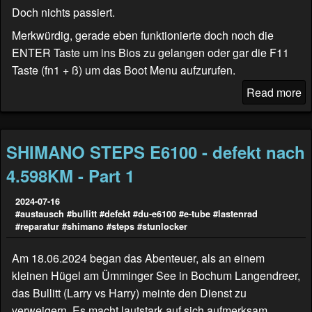
Doch nichts passiert.
Merkwürdig, gerade eben funktionierte doch noch die
ENTER Taste um ins Bios zu gelangen oder gar die F11
Taste (fn1 + ß) um das Boot Menu aufzurufen.
Read more
SHIMANO STEPS E6100 - defekt nach
4.598KM - Part 1
2024-07-16
#austausch
#bullitt
#defekt
#du-e6100
#e-tube
#lastenrad
#reparatur
#shimano
#steps
#stunlocker
Am 18.06.2024 began das Abenteuer, als an einem
kleinen Hügel am Ümminger See in Bochum Langendreer,
das Bullitt (
Larry vs Harry
) meinte den Dienst zu
verweigern. Es macht lautstark auf sich aufmerksam.