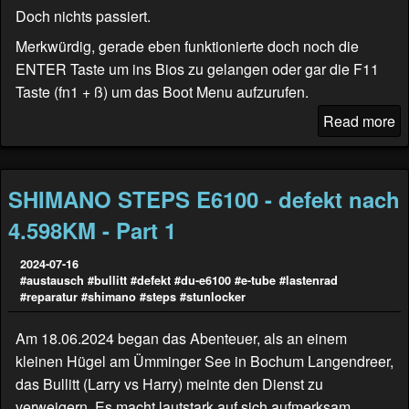
Doch nichts passiert.
Merkwürdig, gerade eben funktionierte doch noch die
ENTER Taste um ins Bios zu gelangen oder gar die F11
Taste (fn1 + ß) um das Boot Menu aufzurufen.
Read more
SHIMANO STEPS E6100 - defekt nach
4.598KM - Part 1
2024-07-16
#austausch
#bullitt
#defekt
#du-e6100
#e-tube
#lastenrad
#reparatur
#shimano
#steps
#stunlocker
Am 18.06.2024 began das Abenteuer, als an einem
kleinen Hügel am Ümminger See in Bochum Langendreer,
das Bullitt (
Larry vs Harry
) meinte den Dienst zu
verweigern. Es macht lautstark auf sich aufmerksam.