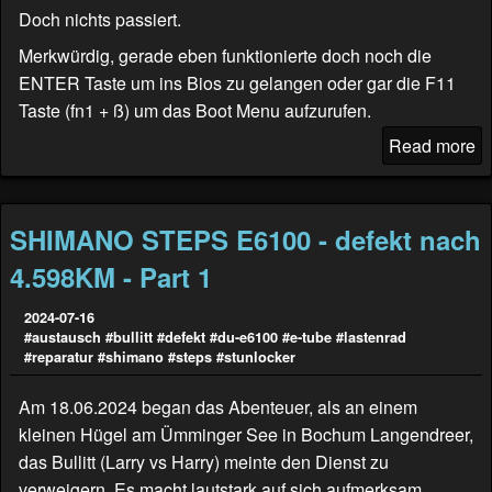
Doch nichts passiert.
Merkwürdig, gerade eben funktionierte doch noch die
ENTER Taste um ins Bios zu gelangen oder gar die F11
Taste (fn1 + ß) um das Boot Menu aufzurufen.
Read more
SHIMANO STEPS E6100 - defekt nach
4.598KM - Part 1
2024-07-16
#austausch
#bullitt
#defekt
#du-e6100
#e-tube
#lastenrad
#reparatur
#shimano
#steps
#stunlocker
Am 18.06.2024 began das Abenteuer, als an einem
kleinen Hügel am Ümminger See in Bochum Langendreer,
das Bullitt (
Larry vs Harry
) meinte den Dienst zu
verweigern. Es macht lautstark auf sich aufmerksam.