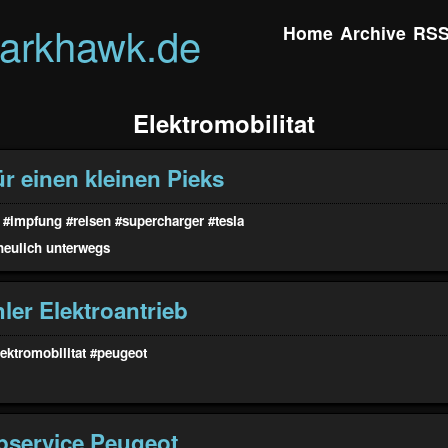
darkhawk.de
Home
Archive
RS
Elektromobilitat
r einen kleinen Pieks
#impfung
#reisen
#supercharger
#tesla
neulich
unterwegs
ler Elektroantrieb
lektromobilitat
#peugeot
pservice Peugeot