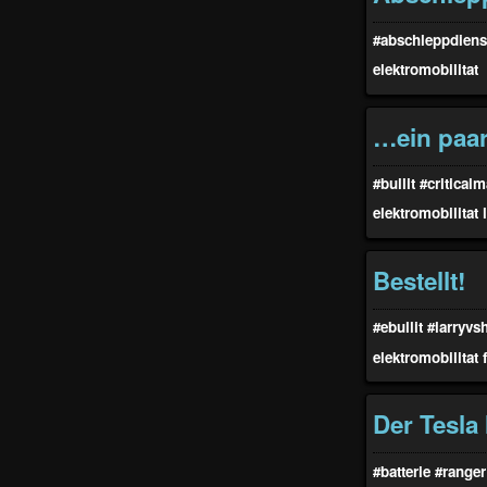
#abschleppdiens
elektromobilitat
…ein paar 
#bullit
#critical
elektromobilitat
Bestellt!
#ebullit
#larryvs
elektromobilitat
Der Tesla
#batterie
#ranger