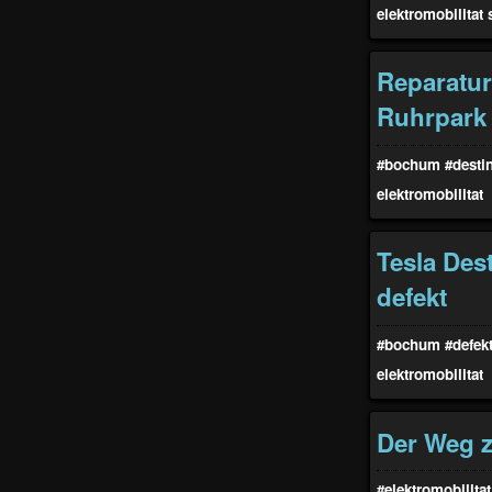
elektromobilitat
Reparatur
Ruhrpark
#bochum
#desti
elektromobilitat
Tesla Des
defekt
#bochum
#defek
elektromobilitat
Der Weg z
#elektromobilitat