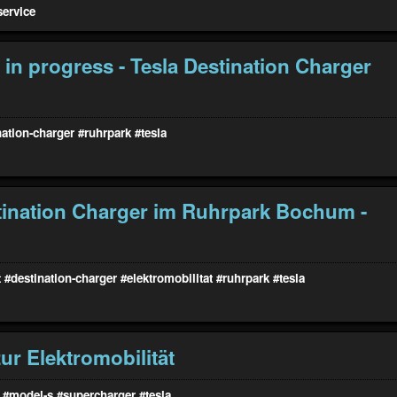
service
 in progress - Tesla Destination Charger
nation-charger
#ruhrpark
#tesla
tination Charger im Ruhrpark Bochum -
t
#destination-charger
#elektromobilitat
#ruhrpark
#tesla
ur Elektromobilität
#model-s
#supercharger
#tesla