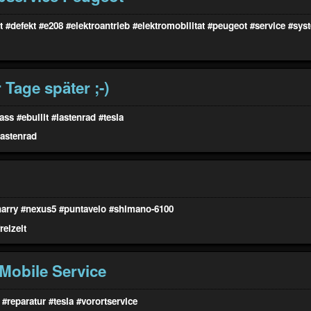
t
#defekt
#e208
#elektroantrieb
#elektromobilitat
#peugeot
#service
#syst
Tage später ;-)
mass
#ebullit
#lastenrad
#tesla
lastenrad
harry
#nexus5
#puntavelo
#shimano-6100
freizeit
 Mobile Service
#reparatur
#tesla
#vorortservice