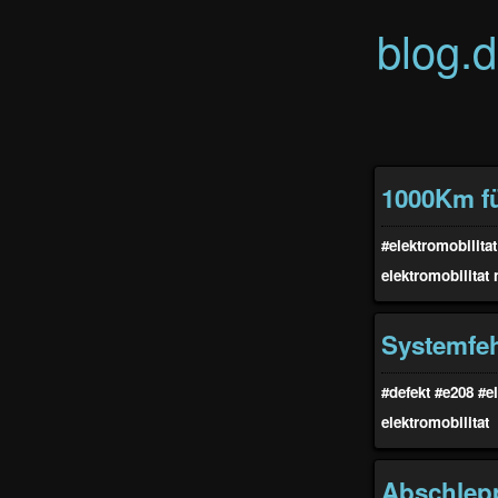
blog.
1000Km fü
#elektromobilitat
elektromobilitat
Systemfeh
#defekt
#e208
#e
elektromobilitat
Abschlep