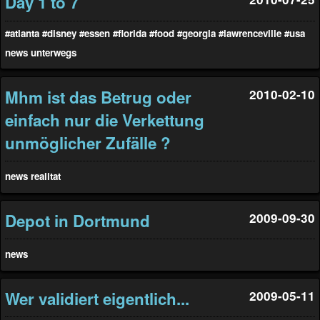
Day 1 to 7
#atlanta
#disney
#essen
#florida
#food
#georgia
#lawrenceville
#usa
news
unterwegs
Mhm ist das Betrug oder
2010-02-10
einfach nur die Verkettung
unmöglicher Zufälle ?
news
realitat
Depot in Dortmund
2009-09-30
news
Wer validiert eigentlich...
2009-05-11