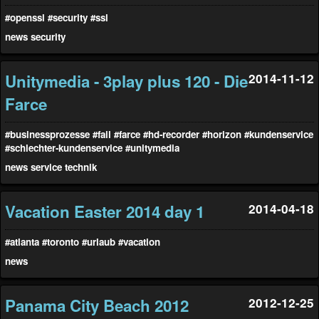
#openssl
#security
#ssl
news
security
Unitymedia - 3play plus 120 - Die
2014-11-12
Farce
#businessprozesse
#fail
#farce
#hd-recorder
#horizon
#kundenservice
#schlechter-kundenservice
#unitymedia
news
service
technik
Vacation Easter 2014 day 1
2014-04-18
#atlanta
#toronto
#urlaub
#vacation
news
Panama City Beach 2012
2012-12-25