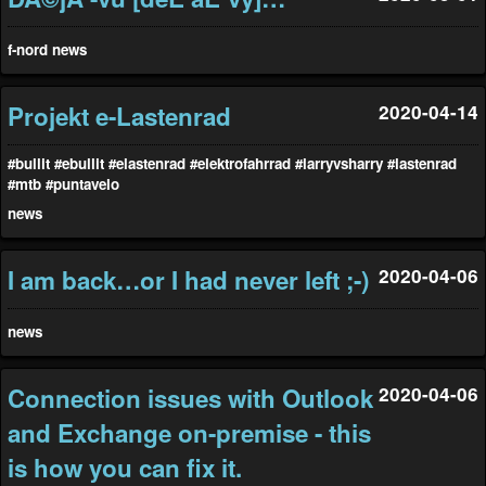
f-nord
news
Projekt e-Lastenrad
2020-04-14
#bullit
#ebullit
#elastenrad
#elektrofahrrad
#larryvsharry
#lastenrad
#mtb
#puntavelo
news
I am back…or I had never left ;-)
2020-04-06
news
Connection issues with Outlook
2020-04-06
and Exchange on-premise - this
is how you can fix it.