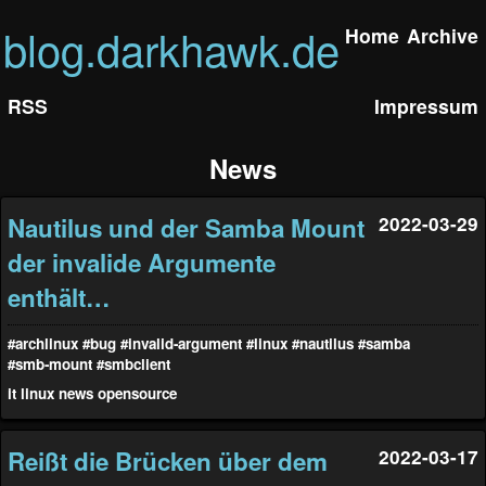
blog.darkhawk.de
Home
Archive
RSS
Impressum
News
Nautilus und der Samba Mount
2022-03-29
der invalide Argumente
enthält…
#archlinux
#bug
#invalid-argument
#linux
#nautilus
#samba
#smb-mount
#smbclient
it
linux
news
opensource
Reißt die Brücken über dem
2022-03-17