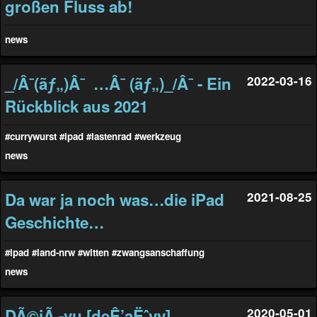
großen Fluss ab!
news
_/Â¯(ãƒ„)Â¯ …Â¯ (ãƒ„)_/Â¯ - Ein
2022-03-16
Rückblick aus 2021
#currywurst
#ipad
#lastenrad
#werkzeug
news
Da war ja noch was…die iPad
2021-08-25
Geschichte…
#ipad
#land-nrw
#witten
#zwangsanschaffung
news
DÃ©jÃ -vu [deÊ’aËˆvy]…
2020-05-01