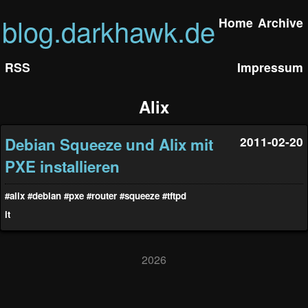
blog.darkhawk.de
Home
Archive
RSS
Impressum
Alix
Debian Squeeze und Alix mit
2011-02-20
PXE installieren
#alix
#debian
#pxe
#router
#squeeze
#tftpd
it
2026