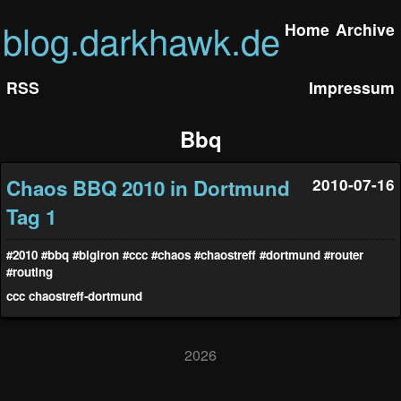
blog.darkhawk.de
Home
Archive
RSS
Impressum
Bbq
Chaos BBQ 2010 in Dortmund
2010-07-16
Tag 1
#2010
#bbq
#bigiron
#ccc
#chaos
#chaostreff
#dortmund
#router
#routing
ccc
chaostreff-dortmund
2026