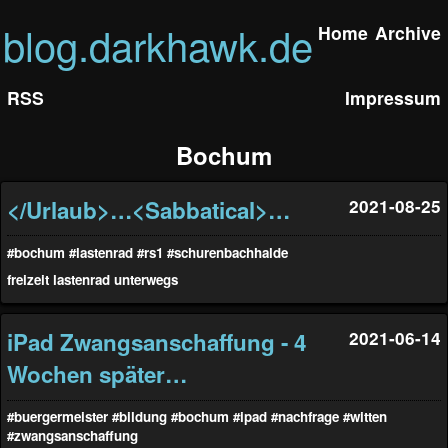
blog.darkhawk.de
Home
Archive
RSS
Impressum
Bochum
</Urlaub>…<Sabbatical>…
2021-08-25
#bochum
#lastenrad
#rs1
#schurenbachhalde
freizeit
lastenrad
unterwegs
iPad Zwangsanschaffung - 4
2021-06-14
Wochen später…
#buergermeister
#bildung
#bochum
#ipad
#nachfrage
#witten
#zwangsanschaffung