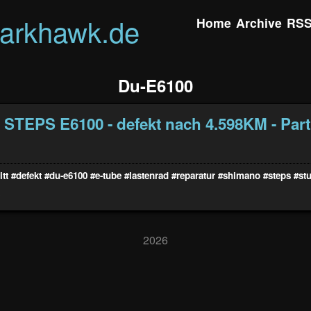
darkhawk.de
Home
Archive
RS
Du-E6100
TEPS E6100 - defekt nach 4.598KM - Part
itt
#defekt
#du-e6100
#e-tube
#lastenrad
#reparatur
#shimano
#steps
#st
2026