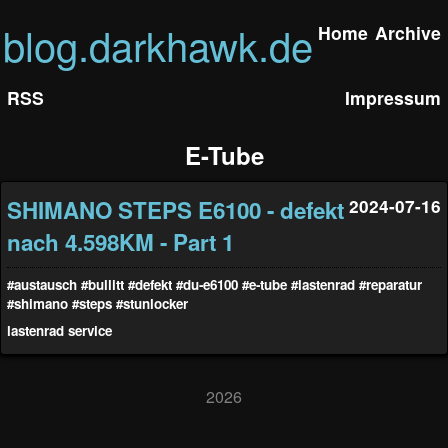
blog.darkhawk.de
Home
Archive
RSS
Impressum
E-Tube
SHIMANO STEPS E6100 - defekt
2024-07-16
nach 4.598KM - Part 1
#austausch
#bullitt
#defekt
#du-e6100
#e-tube
#lastenrad
#reparatur
#shimano
#steps
#stunlocker
lastenrad
service
2026