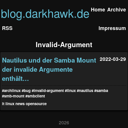
blog.darkhawk.de
Home
Archive
RSS
Impressum
Invalid-Argument
Nautilus und der Samba Mount
2022-03-29
der invalide Argumente
enthält…
#archlinux
#bug
#invalid-argument
#linux
#nautilus
#samba
#smb-mount
#smbclient
it
linux
news
opensource
2026