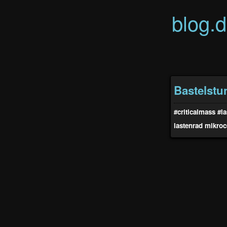
blog.
Bastelst
#criticalmass
#la
lastenrad
mikroc