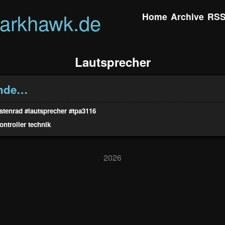
darkhawk.de
Home
Archive
RS
Lautsprecher
unde…
stenrad
#lautsprecher
#tpa3116
ontroller
technik
2026