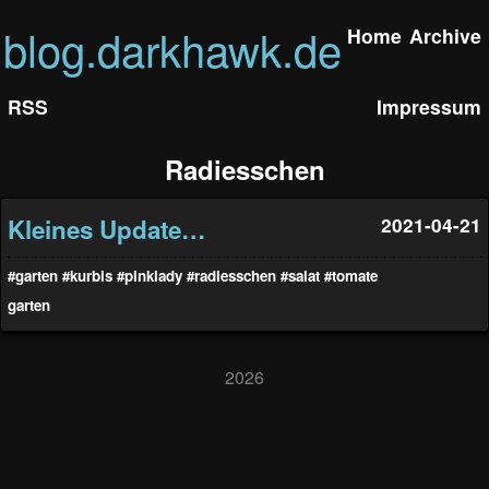
blog.darkhawk.de
Home
Archive
RSS
Impressum
Radiesschen
Kleines Update…
2021-04-21
#garten
#kurbis
#pinklady
#radiesschen
#salat
#tomate
garten
2026