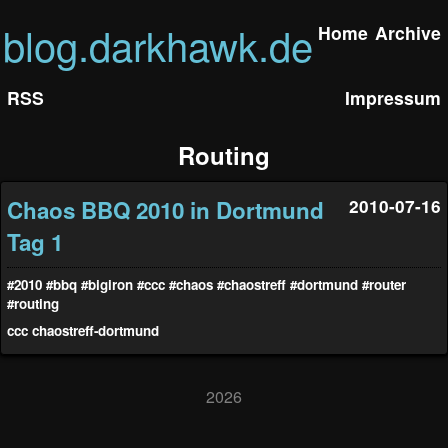
blog.darkhawk.de
Home
Archive
RSS
Impressum
Routing
Chaos BBQ 2010 in Dortmund
2010-07-16
Tag 1
#2010
#bbq
#bigiron
#ccc
#chaos
#chaostreff
#dortmund
#router
#routing
ccc
chaostreff-dortmund
2026