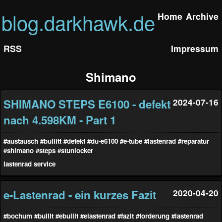
blog.darkhawk.de
Home
Archive
RSS
Impressum
Shimano
SHIMANO STEPS E6100 - defekt
2024-07-16
nach 4.598KM - Part 1
#austausch
#bullitt
#defekt
#du-e6100
#e-tube
#lastenrad
#reparatur
#shimano
#steps
#stunlocker
lastenrad
service
e-Lastenrad - ein kurzes Fazit
2020-04-20
#bochum
#bullit
#ebullit
#elastenrad
#fazit
#forderung
#lastenrad