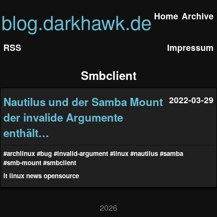
blog.darkhawk.de
Home
Archive
RSS
Impressum
Smbclient
Nautilus und der Samba Mount
2022-03-29
der invalide Argumente
enthält…
#archlinux
#bug
#invalid-argument
#linux
#nautilus
#samba
#smb-mount
#smbclient
it
linux
news
opensource
2026