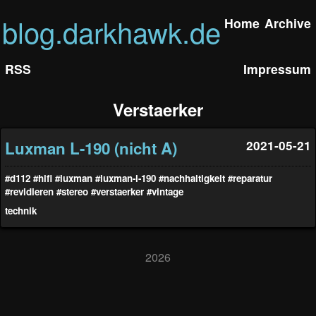
blog.darkhawk.de
Home
Archive
RSS
Impressum
Verstaerker
Luxman L-190 (nicht A)
2021-05-21
#d112
#hifi
#luxman
#luxman-l-190
#nachhaltigkeit
#reparatur
#revidieren
#stereo
#verstaerker
#vintage
technik
2026