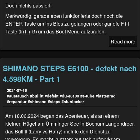
Doch nichts passiert.
Merkwürdig, gerade eben funktionierte doch noch die
ENTER Taste um ins Bios zu gelangen oder gar die F11
Taste (fn1 + ß) um das Boot Menu aufzurufen.
Read more
SHIMANO STEPS E6100 - defekt nach
4.598KM - Part 1
2024-07-16
#austausch
#bullitt
#defekt
#du-e6100
#e-tube
#lastenrad
#reparatur
#shimano
#steps
#stunlocker
Am 18.06.2024 began das Abenteuer, als an einem
kleinen Hügel am Ümminger See in Bochum Langendreer,
das Bullitt (
Larry vs Harry
) meinte den Dienst zu
verweigern. Es macht lautstark auf sich aufmerksam.