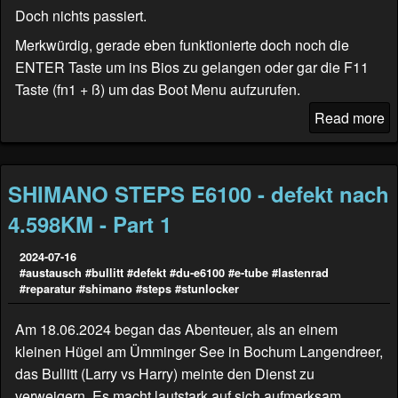
Doch nichts passiert.
Merkwürdig, gerade eben funktionierte doch noch die
ENTER Taste um ins Bios zu gelangen oder gar die F11
Taste (fn1 + ß) um das Boot Menu aufzurufen.
Read more
SHIMANO STEPS E6100 - defekt nach
4.598KM - Part 1
2024-07-16
#austausch
#bullitt
#defekt
#du-e6100
#e-tube
#lastenrad
#reparatur
#shimano
#steps
#stunlocker
Am 18.06.2024 began das Abenteuer, als an einem
kleinen Hügel am Ümminger See in Bochum Langendreer,
das Bullitt (
Larry vs Harry
) meinte den Dienst zu
verweigern. Es macht lautstark auf sich aufmerksam.